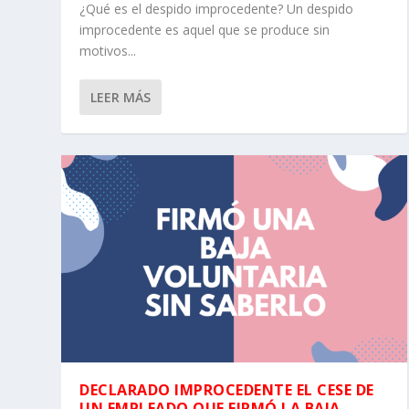
¿Qué es el despido improcedente? Un despido
improcedente es aquel que se produce sin
motivos...
LEER MÁS
DECLARADO IMPROCEDENTE EL CESE DE
UN EMPLEADO QUE FIRMÓ LA BAJA