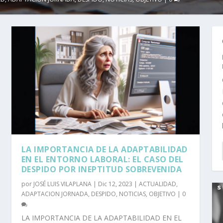
LA IMPORTANCIA DE LA ADAPTABILIDAD
EN EL ENTORNO LABORAL: EL CASO DEL
DESPIDO POR INEPTITUD SOBREVENIDA
por
JOSÉ LUIS VILAPLANA
|
Dic 12, 2023
|
ACTUALIDAD
,
ADAPTACION JORNADA
,
DESPIDO
,
NOTICIAS
,
OBJETIVO
|
0
LA IMPORTANCIA DE LA ADAPTABILIDAD EN EL