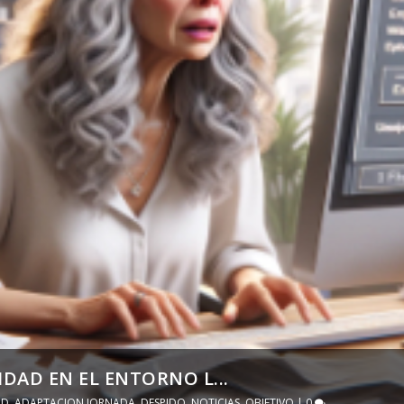
DAD EN EL ENTORNO L...
AD
,
ADAPTACION JORNADA
,
DESPIDO
,
NOTICIAS
,
OBJETIVO
|
0