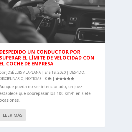
DESPEDIDO UN CONDUCTOR POR
SUPERAR EL LÍMITE DE VELOCIDAD CON
EL COCHE DE EMPRESA
por
JOSÉ LUIS VILAPLANA
|
Ene 18, 2020
|
DESPIDO
,
DISCIPLINARIO
,
NOTICIAS
|
0
|
Aunque pueda no ser intencionado, un juez
establece que sobrepasar los 100 km/h en siete
ocasiones...
LEER MÁS