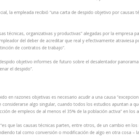
cial, la empleada recibió “una carta de despido objetivo por causas t
sas técnicas, organizativas y productivas” alegadas por la empresa par
pleador del deber de acreditar que real y efectivamente atraviesa por
inción de contratos de trabajo”.
el despido objetivo informes de futuro sobre el desalentador panorama
nar el despido”.
spido en razones objetivas es necesario acudir a una causa “excepcion
considerarse algo singular, cuando todos los estudios apuntan a q
cción de empleos de al menos el 35% de la población activa” en los 
o, “es que las causas técnicas parten, entre otros, de un cambio en l
iendo tal como conversión o modificación de algo en otra cosa – la 