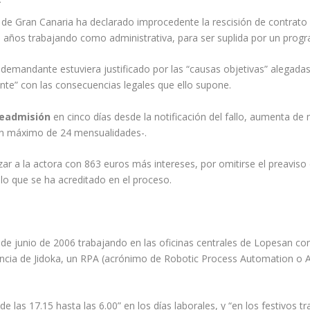
de Gran Canaria ha declarado improcedente la rescisión de contrato d
3 años trabajando como administrativa, para ser suplida por un progr
la demandante estuviera justificado por las “causas objetivas” aleg
ente” con las consecuencias legales que ello supone.
readmisión
en cinco días desde la notificación del fallo, aumenta d
 un máximo de 24 mensualidades-.
r a la actora con 863 euros más intereses, por omitirse el preaviso
 lo que se ha acreditado en el proceso.
sde junio de 2006 trabajando en las oficinas centrales de Lopesan com
icencia de Jidoka, un RPA (acrónimo de Robotic Process Automation o
de las 17.15 hasta las 6.00” en los días laborales, y “en los festivos t