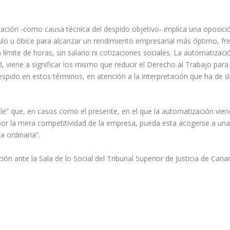
tización -como causa técnica del despido objetivo- implica una oposic
o u óbice para alcanzar un rendimiento empresarial más óptimo, fren
ímite de horas, sin salario ni cotizaciones sociales. La automatizac
, viene a significar los mismo que reducir el Derecho al Trabajo par
pido en estos términos, en atención a la interpretación que ha de da
ble” que, en casos como el presente, en el que la automatización viene
por la mera competitividad de la empresa, pueda esta acogerse a una 
a ordinaria”.
ón ante la Sala de lo Social del Tribunal Superior de Justicia de Canar