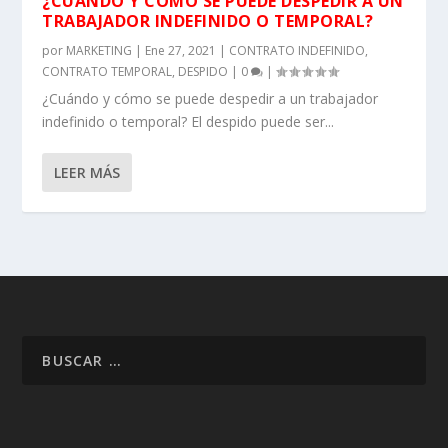
¿CUÁNDO Y CÓMO SE PUEDE DESPEDIR A UN
TRABAJADOR INDEFINIDO O TEMPORAL?
por
MARKETING
|
Ene 27, 2021
|
CONTRATO INDEFINIDO
,
CONTRATO TEMPORAL
,
DESPIDO
|
0
|
¿Cuándo y cómo se puede despedir a un trabajador
indefinido o temporal? El despido puede ser...
LEER MÁS