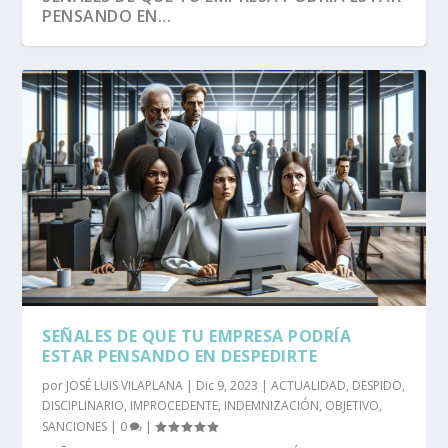
PENSANDO EN...
SEÑALES DE QUE TU EMPRESA PODRÍA
ESTAR PENSANDO EN DESPEDIRTE
por
JOSÉ LUIS VILAPLANA
|
Dic 9, 2023
|
ACTUALIDAD
,
DESPIDO
,
DISCIPLINARIO
,
IMPROCEDENTE
,
INDEMNIZACIÓN
,
OBJETIVO
,
SANCIONES
|
0
|