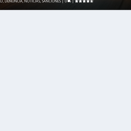
AD
,
DENUNCIA
,
NOTICIAS
,
SANCIONES
|
0
|