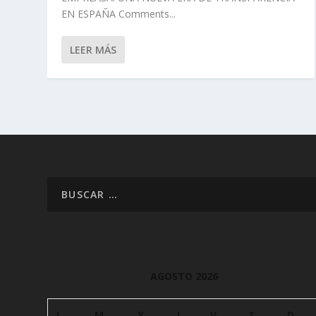
EN ESPAÑA Comments...
LEER MÁS
AGOSTO 2026
L
M
X
J
V
S
D