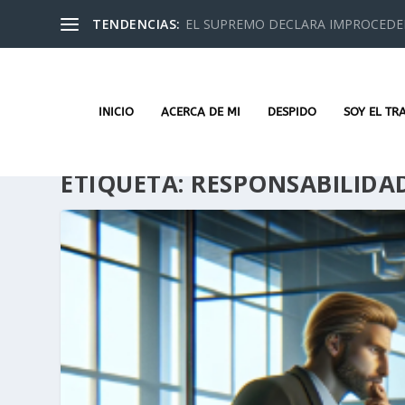
TENDENCIAS:
EL SUPREMO DECLARA IMPROCEDEN
INICIO
ACERCA DE MI
DESPIDO
SOY EL TR
ETIQUETA:
RESPONSABILIDAD