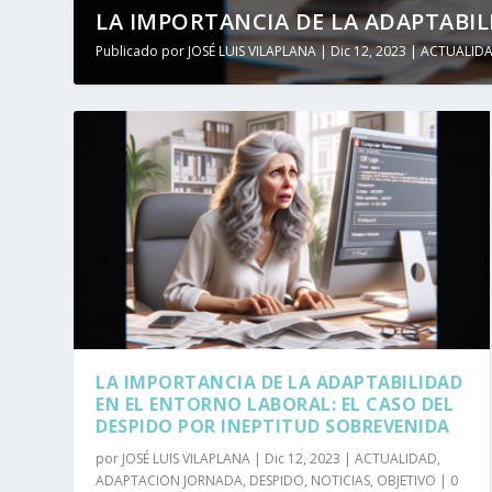
LA IMPORTANCIA DE LA ADAPTABILI
Publicado por
JOSÉ LUIS VILAPLANA
|
Dic 12, 2023
|
ACTUALID
LA IMPORTANCIA DE LA ADAPTABILIDAD
EN EL ENTORNO LABORAL: EL CASO DEL
DESPIDO POR INEPTITUD SOBREVENIDA
por
JOSÉ LUIS VILAPLANA
|
Dic 12, 2023
|
ACTUALIDAD
,
ADAPTACION JORNADA
,
DESPIDO
,
NOTICIAS
,
OBJETIVO
|
0