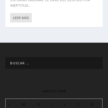
INEPTITUD...
LEER MÁS
AGOSTO 2026
L
M
X
J
V
S
D