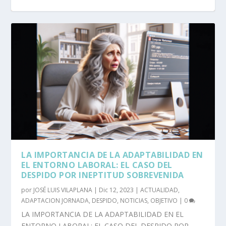
LA IMPORTANCIA DE LA ADAPTABILIDAD EN
EL ENTORNO LABORAL: EL CASO DEL
DESPIDO POR INEPTITUD SOBREVENIDA
por
JOSÉ LUIS VILAPLANA
|
Dic 12, 2023
|
ACTUALIDAD
,
ADAPTACION JORNADA
,
DESPIDO
,
NOTICIAS
,
OBJETIVO
|
0
LA IMPORTANCIA DE LA ADAPTABILIDAD EN EL
ENTORNO LABORAL: EL CASO DEL DESPIDO POR