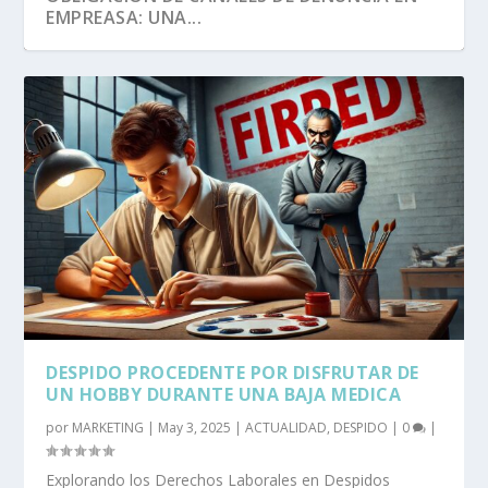
EMPREASA: UNA...
DESPIDO PROCEDENTE POR DISFRUTAR DE
UN HOBBY DURANTE UNA BAJA MEDICA
por
MARKETING
|
May 3, 2025
|
ACTUALIDAD
,
DESPIDO
|
0
|
Explorando los Derechos Laborales en Despidos