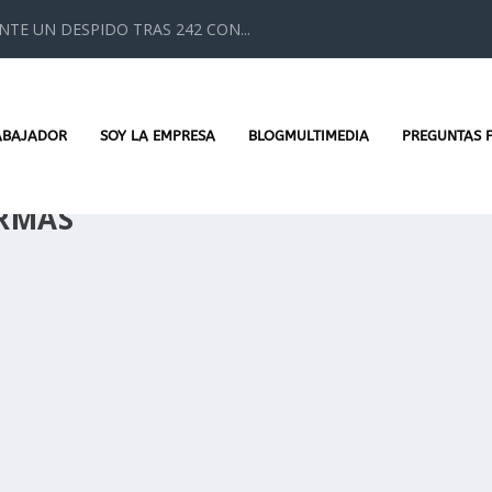
TE UN DESPIDO TRAS 242 CON...
ABAJADOR
SOY LA EMPRESA
BLOGMULTIMEDIA
PREGUNTAS 
IRMAS