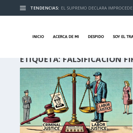
TENDENCIAS:
EL SUPREMO DECLARA IMPROCEDEN
INICIO
ACERCA DE MI
DESPIDO
SOY EL TR
ETIQUETA:
FALSIFICACIÓN F