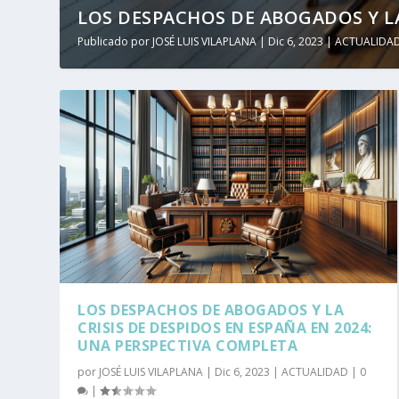
LOS DESPACHOS DE ABOGADOS Y LA 
Publicado por
JOSÉ LUIS VILAPLANA
|
Dic 6, 2023
|
ACTUALIDA
LOS DESPACHOS DE ABOGADOS Y LA
CRISIS DE DESPIDOS EN ESPAÑA EN 2024:
UNA PERSPECTIVA COMPLETA
por
JOSÉ LUIS VILAPLANA
|
Dic 6, 2023
|
ACTUALIDAD
|
0
|