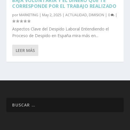
BAJA VOLUNTARIA Y EL DINERO QUE TE
CORRESPONDE POR EL TRABAJO REALIZADO
por
MARKETING
|
May 2, 2025
|
ACTUALIDAD
,
DIMISION
|
0
|
Aspectos Clave del Despido Laboral Entendiendo el
Proceso de Despido en España mira más en...
LEER MÁS