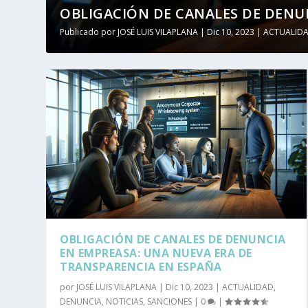
OBLIGACIÓN DE CANALES DE DENUN
Publicado por
JOSÉ LUIS VILAPLANA
|
Dic 10, 2023
|
ACTUALID
OBLIGACIÓN DE CANALES DE DENUNCIA
EN EMPREASA: UNA NUEVA ERA DE
TRANSPARENCIA EN ESPAÑA
por
JOSÉ LUIS VILAPLANA
|
Dic 10, 2023
|
ACTUALIDAD
,
DENUNCIA
,
NOTICIAS
,
SANCIONES
|
0
|