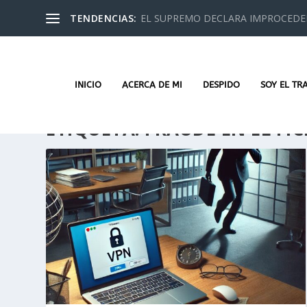
TENDENCIAS:
EL SUPREMO DECLARA IMPROCEDEN
INICIO
ACERCA DE MI
DESPIDO
SOY EL TR
ETIQUETA:
FRAUDE EN EL FIC