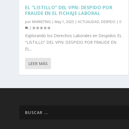
EL “LISTILLO” DEL VPN: DESPIDO POR
FRAUDE EN EL FICHAJE LABORAL
por
MARKETING
|
May 1, 2025
|
ACTUALIDAD
,
DESPIDO
|
0
|
Explorando los Derechos Laborales en Despidos EL
“LISTILLO” DEL VPN: DESPIDO POR FRAUDE EN
EL...
LEER MÁS